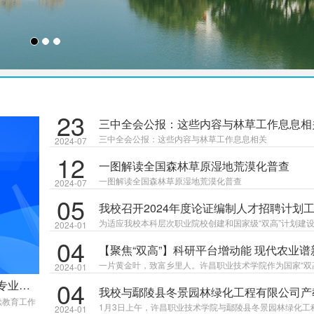
23
三中全会公报：这些内容与林草工作息息相
三中全会公报：这些内容与林草工作息息相关
2024-07
12
一图解读全国森林草原湿地荒漠化普查
一图解读全国森林草原湿地荒漠化普查
2024-07
05
我校召开2024年度论证编制人才招聘计划
议
为适应我校本科层次职业院校创建和国家级“双高”计划建
2024-01
04
要，1月5日上午，我校召开2024年度人才招聘计划论证
【聚焦“双高”】科研平台增动能 现代农业谱
会议。副院长倪继兵、教务处长关中梅、计财处长刘颖民
一片黄金叶，致富乡里人。许昌职业技术学院作为国家“双
2024-01
学院负责人参加会议。会议由人事处长郭爱民主持。倪继
04
建设单位，立足区域烟草种植产业优势，坚持以技术服务
专业技
我校2024年度论证编制人才招聘计划工作提出两点要求。
我校与鄢陵县冬景园林绿化工程有限公司产
技助力转型，积极探索校企协同创新之路，服务地方经济
续教育工作
合签约暨揭牌仪式举行
清师
1月3日上午，许昌职业技术学院与鄢陵县冬景园林绿化工
2024-01