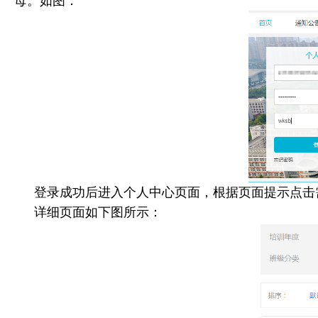
母。如图：
登录成功后进入个人中心页面，根据页面提示点击
详细页面如下图所示：